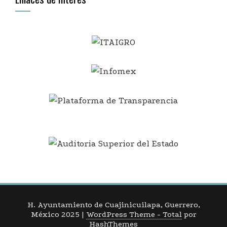
H. Ayuntamiento de Cuajinicuilapa, Guerrero,
México 2025
|
WordPress Theme - Total
por
HashThemes