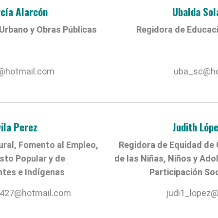
rcía Alarcón
Ubalda Sol
 Urbano y Obras Públicas
Regidora de Educaci
@hotmail.com
uba_sc@ho
vila Perez
Judith Lóp
ural, Fomento al Empleo,
Regidora de Equidad de 
sto Popular y de
de las Niñas, Niños y Ado
tes e Indígenas
Participación So
i2427@hotmail.com
judi1_lopez