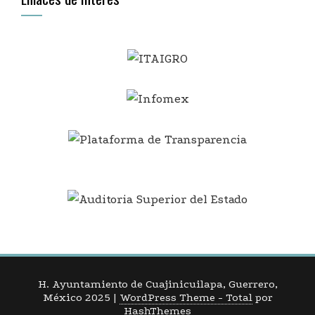
H. Ayuntamiento de Cuajinicuilapa, Guerrero,
México 2025
|
WordPress Theme - Total
por
HashThemes