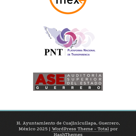
H. Ayuntamiento de Cuajinicuilapa, Guerrero,
México 2025
|
WordPress Theme - Total
por
HashThemes