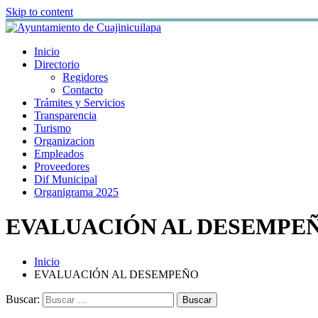
Skip to content
Inicio
Directorio
Regidores
Contacto
Trámites y Servicios
Transparencia
Turismo
Organizacion
Empleados
Proveedores
Dif Municipal
Organigrama 2025
EVALUACIÓN AL DESEMPE
Inicio
EVALUACIÓN AL DESEMPEÑO
Buscar: