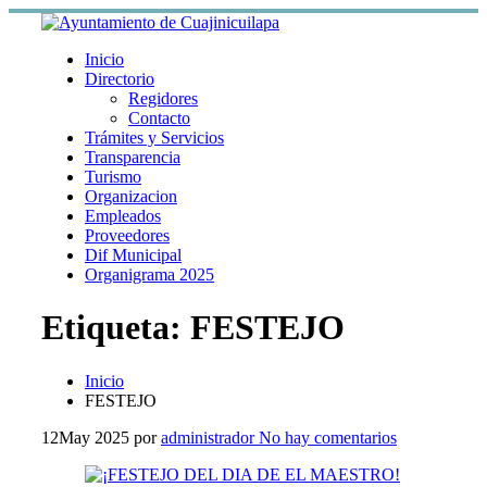
Skip
to
content
Inicio
Directorio
Regidores
Contacto
Trámites y Servicios
Transparencia
Turismo
Organizacion
Empleados
Proveedores
Dif Municipal
Organigrama 2025
Etiqueta:
FESTEJO
Inicio
FESTEJO
12
May 2025
por
administrador
No hay comentarios